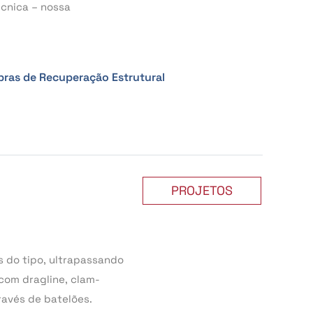
cnica – nossa
bras de Recuperação Estrutural
PROJETOS
 do tipo, ultrapassando
com dragline, clam-
ravés de batelões.