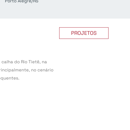
Porto Alegre/RS
PROJETOS
alha do Rio Tietê, na
incipalmente, no cenário
equentes.