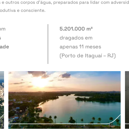
s e outros corpos d’água, preparados para lidar com adversi
odutiva e consciente.
om
5.201.000 m³
s
dragados em
dade
apenas 11 meses
(Porto de Itaguaí – RJ)