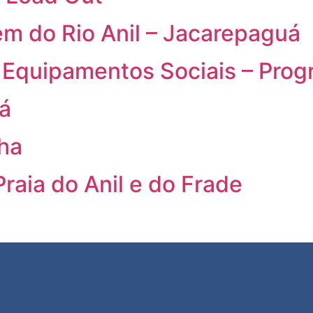
m do Rio Anil – Jacarepaguá
Equipamentos Sociais – Prog
já
ha
raia do Anil e do Frade