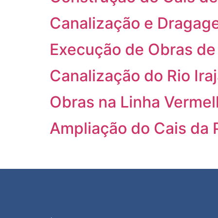
Canalização e Dragage
Execução de Obras de 
Canalização do Rio Ira
Obras na Linha Vermel
Ampliação do Cais da P