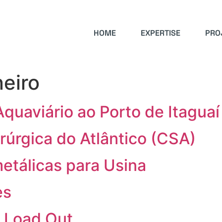
HOME
EXPERTISE
PRO
neiro
uaviário ao Porto de Itaguaí
úrgica do Atlântico (CSA)
etálicas para Usina
es
 Load Out